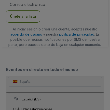
Dirección
de
correo
electrónico
Únete a la lista
Al iniciar sesión o crear una cuenta, aceptas nuestro
acuerdo de usuario
y nuestra
política de privacidad
. Es
posible que recibas notificaciones por SMS de nuestra
parte, pero puedes darte de baja en cualquier momento.
Eventos en directo en todo el mundo
España
Español (ES)
US$
Dolar estadounidense