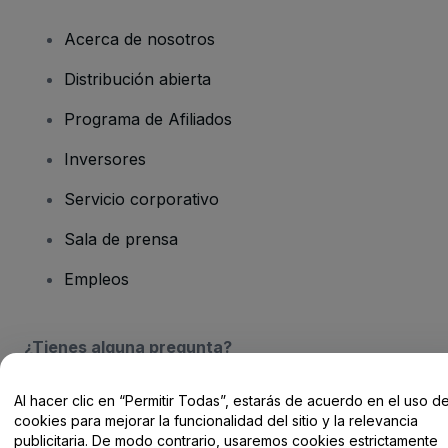
Acerca de nosotros
Distribución abierta
Programa de Afiliados
Inversores
Servicio corporativo
Sala de prensa
Empleos
¿Tienes alguna pregunta?
Centro de Ayuda / Contacto
Al hacer clic en “Permitir Todas”, estarás de acuerdo en el uso d
cookies para mejorar la funcionalidad del sitio y la relevancia
publicitaria. De modo contrario, usaremos cookies estrictamente