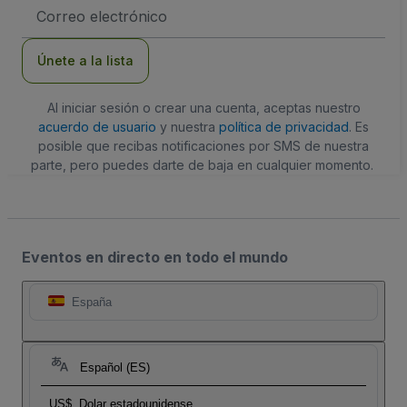
Dirección
de
correo
electrónico
Únete a la lista
Al iniciar sesión o crear una cuenta, aceptas nuestro
acuerdo de usuario
y nuestra
política de privacidad
. Es
posible que recibas notificaciones por SMS de nuestra
parte, pero puedes darte de baja en cualquier momento.
Eventos en directo en todo el mundo
España
Español (ES)
US$
Dolar estadounidense