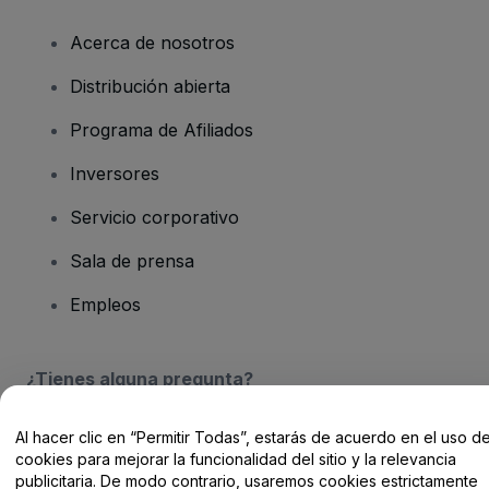
Acerca de nosotros
Distribución abierta
Programa de Afiliados
Inversores
Servicio corporativo
Sala de prensa
Empleos
¿Tienes alguna pregunta?
Centro de Ayuda / Contacto
Al hacer clic en “Permitir Todas”, estarás de acuerdo en el uso d
cookies para mejorar la funcionalidad del sitio y la relevancia
publicitaria. De modo contrario, usaremos cookies estrictamente