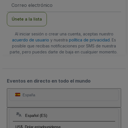
Dirección
de
correo
electrónico
Únete a la lista
Al iniciar sesión o crear una cuenta, aceptas nuestro
acuerdo de usuario
y nuestra
política de privacidad
. Es
posible que recibas notificaciones por SMS de nuestra
parte, pero puedes darte de baja en cualquier momento.
Eventos en directo en todo el mundo
España
Español (ES)
US$
Dolar estadounidense