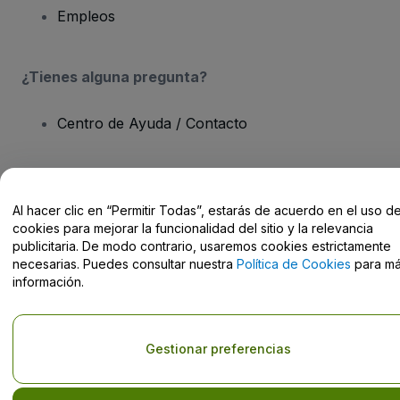
Empleos
¿Tienes alguna pregunta?
Centro de Ayuda / Contacto
Al hacer clic en “Permitir Todas”, estarás de acuerdo en el uso d
Derechos reservados © viagogo Entertainment Inc 2026
Datos de
cookies para mejorar la funcionalidad del sitio y la relevancia
la Empresa
publicitaria. De modo contrario, usaremos cookies estrictamente
El uso de este sitio web constituye la aceptación de los
Términos y
necesarias. Puedes consultar nuestra
Política de Cookies
para m
Condiciones
, de la
Política de Privacidad
, de la
Política de Cookies
información.
y de la
Política de Privacidad para Móviles
No compartir mi información personal ni tus opciones de
privacidad
Gestionar preferencias