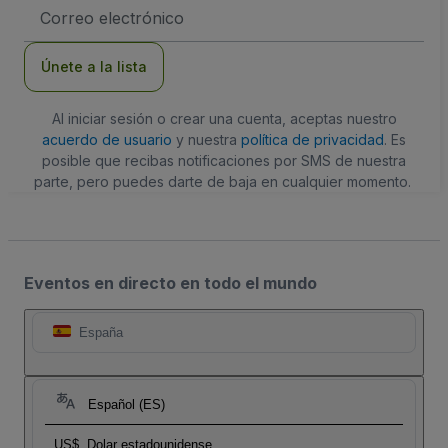
Dirección
de
correo
electrónico
Únete a la lista
Al iniciar sesión o crear una cuenta, aceptas nuestro
acuerdo de usuario
y nuestra
política de privacidad
. Es
posible que recibas notificaciones por SMS de nuestra
parte, pero puedes darte de baja en cualquier momento.
Eventos en directo en todo el mundo
España
Español (ES)
US$
Dolar estadounidense