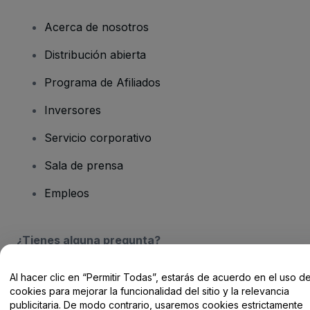
Acerca de nosotros
Distribución abierta
Programa de Afiliados
Inversores
Servicio corporativo
Sala de prensa
Empleos
¿Tienes alguna pregunta?
Centro de Ayuda / Contacto
Al hacer clic en “Permitir Todas”, estarás de acuerdo en el uso d
cookies para mejorar la funcionalidad del sitio y la relevancia
publicitaria. De modo contrario, usaremos cookies estrictamente