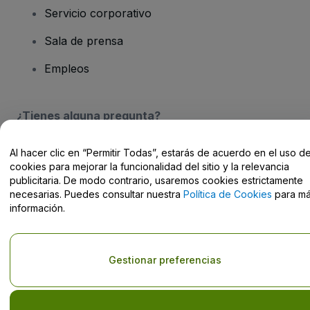
Servicio corporativo
Sala de prensa
Empleos
¿Tienes alguna pregunta?
Centro de Ayuda / Contacto
Al hacer clic en “Permitir Todas”, estarás de acuerdo en el uso d
cookies para mejorar la funcionalidad del sitio y la relevancia
publicitaria. De modo contrario, usaremos cookies estrictamente
necesarias. Puedes consultar nuestra
Política de Cookies
para m
información.
Derechos reservados © viagogo Entertainment Inc 2026
Datos de
la Empresa
El uso de este sitio web constituye la aceptación de los
Términos y
Gestionar preferencias
Condiciones
, de la
Política de Privacidad
, de la
Política de Cookies
y de la
Política de Privacidad para Móviles
No compartir mi información personal ni tus opciones de
privacidad