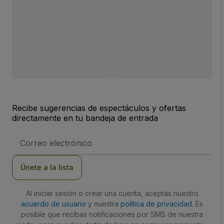
Recibe sugerencias de espectáculos y ofertas
directamente en tu bandeja de entrada
Dirección
de
correo
electrónico
Únete a la lista
Al iniciar sesión o crear una cuenta, aceptas nuestro
acuerdo de usuario
y nuestra
política de privacidad
. Es
posible que recibas notificaciones por SMS de nuestra