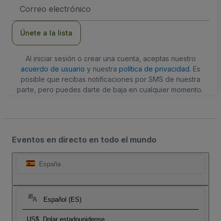
Dirección
de
correo
electrónico
Únete a la lista
Al iniciar sesión o crear una cuenta, aceptas nuestro
acuerdo de usuario
y nuestra
política de privacidad
. Es
posible que recibas notificaciones por SMS de nuestra
parte, pero puedes darte de baja en cualquier momento.
Eventos en directo en todo el mundo
España
Español (ES)
US$
Dolar estadounidense