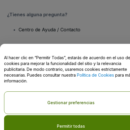
¿Tienes alguna pregunta?
Centro de Ayuda / Contacto
Al hacer clic en “Permitir Todas”, estarás de acuerdo en el uso d
Derechos reservados © viagogo Entertainment Inc 2026
Datos de
cookies para mejorar la funcionalidad del sitio y la relevancia
la Empresa
publicitaria. De modo contrario, usaremos cookies estrictamente
El uso de este sitio web constituye la aceptación de los
Términos y
necesarias. Puedes consultar nuestra
Política de Cookies
para m
Condiciones
, de la
Política de Privacidad
, de la
Política de Cookies
información.
y de la
Política de Privacidad para Móviles
No compartir mi información personal ni tus opciones de
privacidad
Gestionar preferencias
Permitir todas