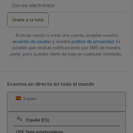
Dirección
de
correo
electrónico
Únete a la lista
Al iniciar sesión o crear una cuenta, aceptas nuestro
acuerdo de usuario
y nuestra
política de privacidad
. Es
posible que recibas notificaciones por SMS de nuestra
parte, pero puedes darte de baja en cualquier momento.
Eventos en directo en todo el mundo
España
Español (ES)
US$
Dolar estadounidense