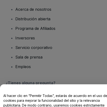
Acerca de nosotros
Distribución abierta
Programa de Afiliados
Inversores
Servicio corporativo
Sala de prensa
Empleos
¿Tienes alguna pregunta?
Centro de Ayuda / Contacto
Al hacer clic en “Permitir Todas”, estarás de acuerdo en el uso d
cookies para mejorar la funcionalidad del sitio y la relevancia
publicitaria. De modo contrario, usaremos cookies estrictamente