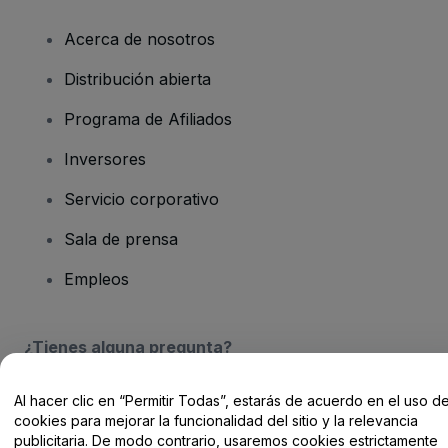
Acerca de nosotros
Distribución abierta
Programa de Afiliados
Inversores
Servicio corporativo
Sala de prensa
Empleos
¿Tienes alguna pregunta?
Centro de Ayuda / Contacto
Al hacer clic en “Permitir Todas”, estarás de acuerdo en el uso d
cookies para mejorar la funcionalidad del sitio y la relevancia
publicitaria. De modo contrario, usaremos cookies estrictamente