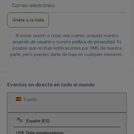
Dirección
de
correo
electrónico
Únete a la lista
Al iniciar sesión o crear una cuenta, aceptas nuestro
acuerdo de usuario
y nuestra
política de privacidad
. Es
posible que recibas notificaciones por SMS de nuestra
parte, pero puedes darte de baja en cualquier momento.
Eventos en directo en todo el mundo
España
Español (ES)
US$
Dolar estadounidense