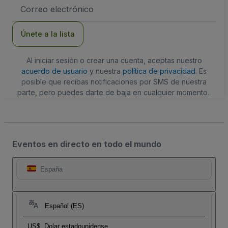
Dirección
de
correo
electrónico
Únete a la lista
Al iniciar sesión o crear una cuenta, aceptas nuestro
acuerdo de usuario
y nuestra
política de privacidad
. Es
posible que recibas notificaciones por SMS de nuestra
parte, pero puedes darte de baja en cualquier momento.
Eventos en directo en todo el mundo
España
Español (ES)
US$
Dolar estadounidense