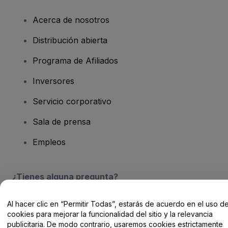
Acerca de nosotros
Distribución abierta
Programa de Afiliados
Inversores
Servicio corporativo
Sala de prensa
Empleos
¿Tienes alguna pregunta?
Centro de Ayuda / Contacto
Al hacer clic en “Permitir Todas”, estarás de acuerdo en el uso d
cookies para mejorar la funcionalidad del sitio y la relevancia
publicitaria. De modo contrario, usaremos cookies estrictamente