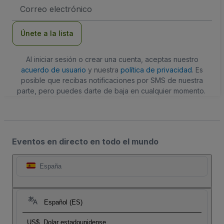
Dirección
de
correo
electrónico
Únete a la lista
Al iniciar sesión o crear una cuenta, aceptas nuestro
acuerdo de usuario
y nuestra
política de privacidad
. Es
posible que recibas notificaciones por SMS de nuestra
parte, pero puedes darte de baja en cualquier momento.
Eventos en directo en todo el mundo
España
Español (ES)
US$
Dolar estadounidense