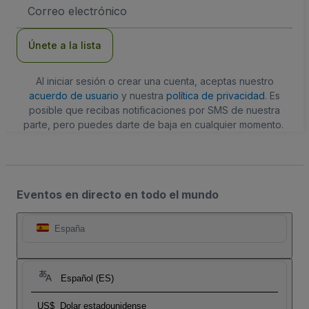
Dirección
de
correo
electrónico
Únete a la lista
Al iniciar sesión o crear una cuenta, aceptas nuestro
acuerdo de usuario
y nuestra
política de privacidad
. Es
posible que recibas notificaciones por SMS de nuestra
parte, pero puedes darte de baja en cualquier momento.
Eventos en directo en todo el mundo
España
Español (ES)
US$
Dolar estadounidense