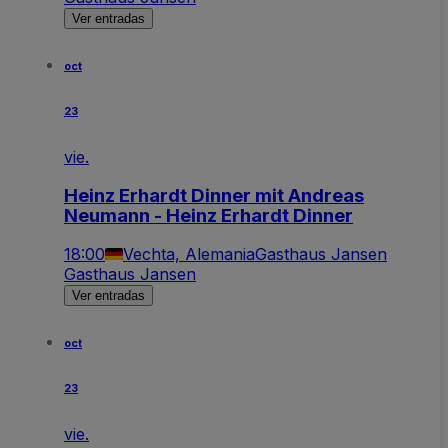
Ver entradas
oct
23
vie.
Heinz Erhardt Dinner mit Andreas
Neumann - Heinz Erhardt Dinner
18:00
Vechta, Alemania
Gasthaus Jansen
Gasthaus Jansen
Ver entradas
oct
23
vie.