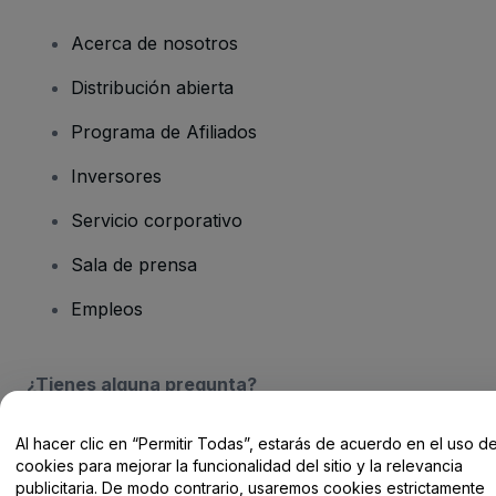
Acerca de nosotros
Distribución abierta
Programa de Afiliados
Inversores
Servicio corporativo
Sala de prensa
Empleos
¿Tienes alguna pregunta?
Centro de Ayuda / Contacto
Al hacer clic en “Permitir Todas”, estarás de acuerdo en el uso d
cookies para mejorar la funcionalidad del sitio y la relevancia
publicitaria. De modo contrario, usaremos cookies estrictamente