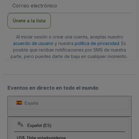
Dirección
de
correo
electrónico
Únete a la lista
Al iniciar sesión o crear una cuenta, aceptas nuestro
acuerdo de usuario
y nuestra
política de privacidad
. Es
posible que recibas notificaciones por SMS de nuestra
parte, pero puedes darte de baja en cualquier momento.
Eventos en directo en todo el mundo
España
Español (ES)
US$
Dolar estadounidense