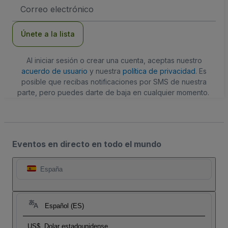
Dirección
de
correo
electrónico
Únete a la lista
Al iniciar sesión o crear una cuenta, aceptas nuestro
acuerdo de usuario
y nuestra
política de privacidad
. Es
posible que recibas notificaciones por SMS de nuestra
parte, pero puedes darte de baja en cualquier momento.
Eventos en directo en todo el mundo
España
Español (ES)
US$
Dolar estadounidense