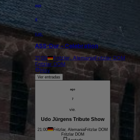
ago
6
jue.
ASS-Dur – Celebration
21:00
Fritzlar, Alemania
Fritzlar DOM
Fritzlar DOM
Hoy
Ver entradas
ago
7
vie.
Udo Jürgens Tribute Show
21:00
Fritzlar, Alemania
Fritzlar DOM
Fritzlar DOM