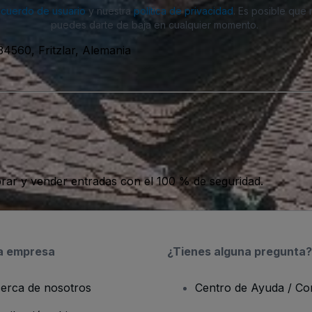
acuerdo de usuario
y nuestra
política de privacidad
. Es posible que
puedes darte de baja en cualquier momento.
34560, Fritzlar, Alemania
ar y vender entradas con el 100 % de seguridad.
a empresa
¿Tienes alguna pregunta?
erca de nosotros
Centro de Ayuda / Co