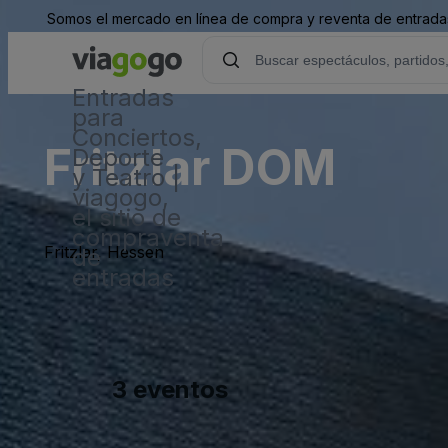
Somos el mercado en línea de compra y reventa de entradas
Entradas
para
Conciertos,
Fritzlar DOM
Deporte
y Teatro |
viagogo,
el sitio de
compraventa
Fritzlar, Hessen
de
entradas
3 eventos