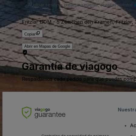
Al iniciar sesión o crear una cuenta, aceptas nuestro
Fritzlar DOM
-
5 Zwischen den Krämen, Fritzlar, 
Copiar
Abrir en Mapas de Google
Garantía de viagogo
Respaldamos cada pedido para que puedas compr
Nuestr
Ac
Controles de seguridad de primera