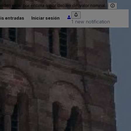
eden estar por encima o por debajo del valor nominal.
is entradas
Iniciar sesión
1 new notification