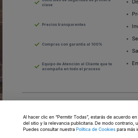
Di
clase
Pr
Precios transparentes
In
Se
Compras con garantía al 100%
Sa
Em
Equipo de Atención al Cliente que te
acompaña en todo el proceso
Derechos reservados © viagogo Entertainment Inc 2026
Datos
El uso de este sitio web constituye la aceptación de los
Términ
Al hacer clic en “Permitir Todas”, estarás de acuerdo en
No compartir mi información personal ni tus opciones de priva
del sitio y la relevancia publicitaria. De modo contrario
Puedes consultar nuestra
Política de Cookies
para más i