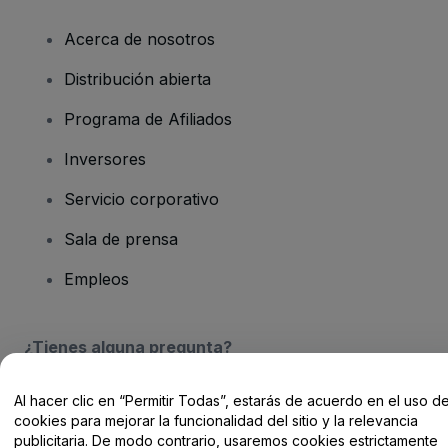
Acerca de nosotros
Distribución abierta
Programa de Afiliados
Inversores
Servicio corporativo
Sala de prensa
Empleos
¿Tienes alguna pregunta?
Centro de Ayuda / Contacto
Al hacer clic en “Permitir Todas”, estarás de acuerdo en el uso d
cookies para mejorar la funcionalidad del sitio y la relevancia
publicitaria. De modo contrario, usaremos cookies estrictamente