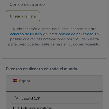
Dirección
de
correo
electrónico
Únete a la lista
Al iniciar sesión o crear una cuenta, aceptas nuestro
acuerdo de usuario
y nuestra
política de privacidad
. Es
posible que recibas notificaciones por SMS de nuestra
parte, pero puedes darte de baja en cualquier momento.
Eventos en directo en todo el mundo
España
Español (ES)
US$
Dolar estadounidense