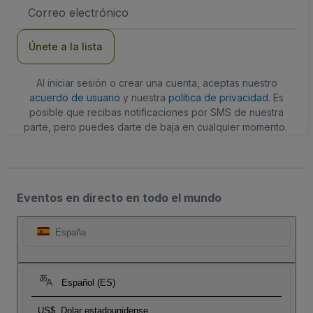
Dirección
de
correo
electrónico
Únete a la lista
Al iniciar sesión o crear una cuenta, aceptas nuestro
acuerdo de usuario
y nuestra
política de privacidad
. Es
posible que recibas notificaciones por SMS de nuestra
parte, pero puedes darte de baja en cualquier momento.
Eventos en directo en todo el mundo
España
Español (ES)
US$
Dolar estadounidense