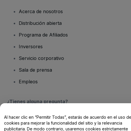
Acerca de nosotros
Distribución abierta
Programa de Afiliados
Inversores
Servicio corporativo
Sala de prensa
Empleos
¿Tienes alguna pregunta?
Centro de Ayuda / Contacto
Al hacer clic en “Permitir Todas”, estarás de acuerdo en el uso d
cookies para mejorar la funcionalidad del sitio y la relevancia
publicitaria. De modo contrario, usaremos cookies estrictamente