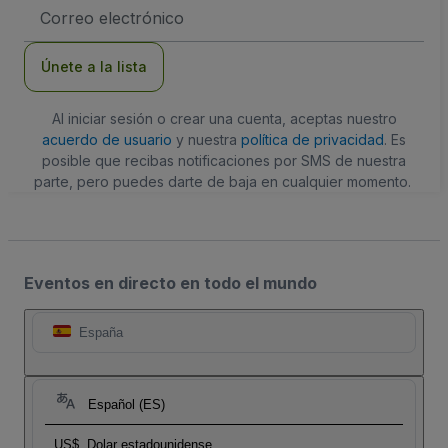
Dirección
de
correo
electrónico
Únete a la lista
Al iniciar sesión o crear una cuenta, aceptas nuestro
acuerdo de usuario
y nuestra
política de privacidad
. Es
posible que recibas notificaciones por SMS de nuestra
parte, pero puedes darte de baja en cualquier momento.
Eventos en directo en todo el mundo
España
Español (ES)
US$
Dolar estadounidense