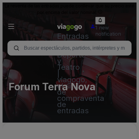
La reventa de las entradas puede conllevar que su precio esté
por encima del valor nominal.
1 new
notification
Entradas
para
Conciertos,
Deporte
y
Teatro
|
viagogo,
Forum Terra Nova
el sitio
de
compraventa
de
entradas