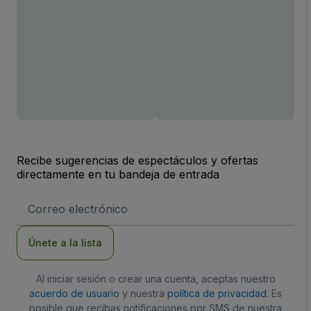
Recibe sugerencias de espectáculos y ofertas
directamente en tu bandeja de entrada
Dirección
de
correo
electrónico
Únete a la lista
Al iniciar sesión o crear una cuenta, aceptas nuestro
acuerdo de usuario
y nuestra
política de privacidad
. Es
posible que recibas notificaciones por SMS de nuestra