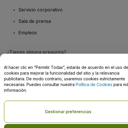
Servicio corporativo
Sala de prensa
Empleos
¿Tienes alguna pregunta?
Centro de Ayuda / Contacto
Al hacer clic en “Permitir Todas”, estarás de acuerdo en el uso d
cookies para mejorar la funcionalidad del sitio y la relevancia
publicitaria. De modo contrario, usaremos cookies estrictamente
necesarias. Puedes consultar nuestra
Política de Cookies
para m
información.
Derechos reservados © viagogo Entertainment Inc 2026
Datos de
la Empresa
El uso de este sitio web constituye la aceptación de los
Términos y
Gestionar preferencias
Condiciones
, de la
Política de Privacidad
, de la
Política de Cookies
y de la
Política de Privacidad para Móviles
No compartir mi información personal ni tus opciones de