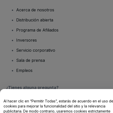
Acerca de nosotros
Distribución abierta
Programa de Afiliados
Inversores
Servicio corporativo
Sala de prensa
Empleos
¿Tienes alguna pregunta?
Centro de Ayuda / Contacto
Al hacer clic en “Permitir Todas”, estarás de acuerdo en el uso d
cookies para mejorar la funcionalidad del sitio y la relevancia
publicitaria. De modo contrario, usaremos cookies estrictamente