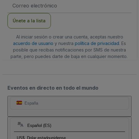
Dirección
de
correo
electrónico
Únete a la lista
Al iniciar sesión o crear una cuenta, aceptas nuestro
acuerdo de usuario
y nuestra
política de privacidad
. Es
posible que recibas notificaciones por SMS de nuestra
parte, pero puedes darte de baja en cualquier momento.
Eventos en directo en todo el mundo
España
Español (ES)
US$
Dolar estadounidense