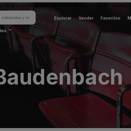
 más grande del mundo. Los precios de las entradas de reventa pu
Explorar
Vender
Favoritos
M
des
 Baudenbach