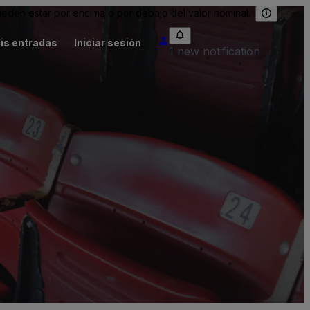
eden estar por encima o por debajo del valor nominal.
is entradas
Iniciar sesión
1 new notification