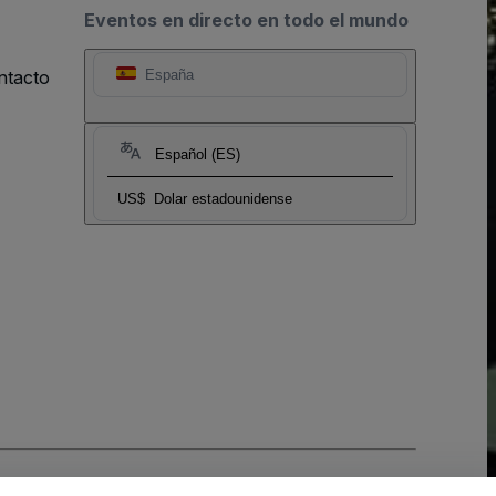
Eventos en directo en todo el mundo
ntacto
España
Español (ES)
US$
Dolar estadounidense