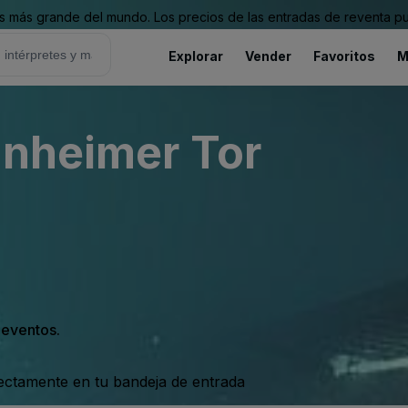
 más grande del mundo. Los precios de las entradas de reventa pu
Explorar
Vender
Favoritos
M
inheimer Tor
s eventos.
rectamente en tu bandeja de entrada