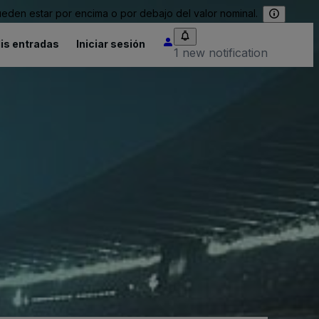
eden estar por encima o por debajo del valor nominal.
is entradas
Iniciar sesión
1 new notification