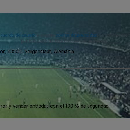
acuerdo de usuario
y nuestra
política de privacidad
. Es posible que
puedes darte de baja en cualquier momento.
r, 63500, Seligenstadt, Alemania
ar y vender entradas con el 100 % de seguridad.