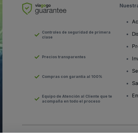
Nuestr
Ac
Controles de seguridad de primera
Di
clase
Pr
Precios transparentes
In
Se
Compras con garantía al 100%
Sa
Em
Equipo de Atención al Cliente que te
acompaña en todo el proceso