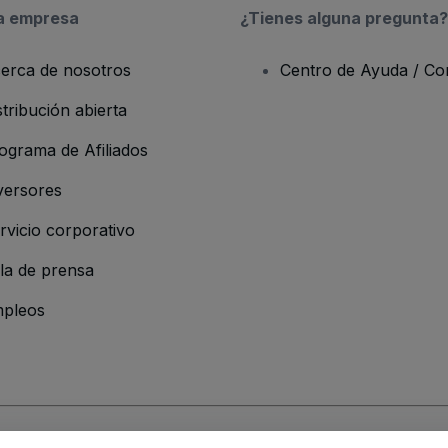
a empresa
¿Tienes alguna pregunta?
erca de nosotros
Centro de Ayuda / Co
stribución abierta
ograma de Afiliados
versores
rvicio corporativo
la de prensa
pleos