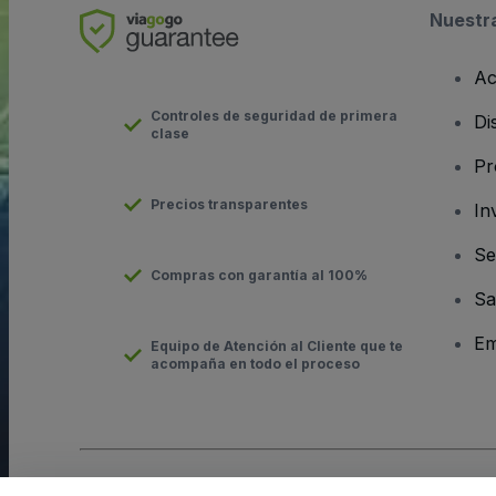
Nuestr
Ac
Controles de seguridad de primera
Di
clase
Pr
Precios transparentes
In
Se
Compras con garantía al 100%
Sa
Em
Equipo de Atención al Cliente que te
acompaña en todo el proceso