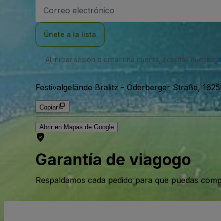
Dirección
de
correo
electrónico
Únete a la lista
Al iniciar sesión o crear una cuenta, aceptas nuestro
Festivalgelände Bralitz
-
Oderberger Straße, 1625
Copiar
Abrir en Mapas de Google
Garantía de viagogo
Respaldamos cada pedido para que puedas compr