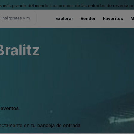
 más grande del mundo. Los precios de las entradas de reventa pu
Explorar
Vender
Favoritos
M
ralitz
s eventos.
rectamente en tu bandeja de entrada