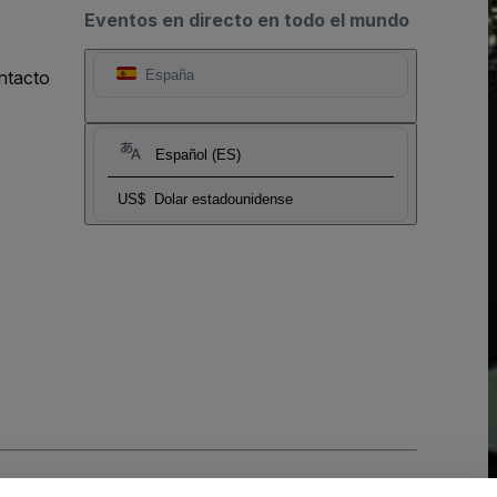
Eventos en directo en todo el mundo
ntacto
España
Español (ES)
US$
Dolar estadounidense