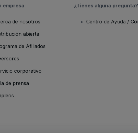
a empresa
¿Tienes alguna pregunta?
erca de nosotros
Centro de Ayuda / Co
stribución abierta
ograma de Afiliados
versores
rvicio corporativo
la de prensa
pleos