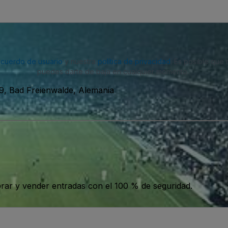
acuerdo de usuario
y nuestra
política de privacidad
. Es posible que
puedes darte de baja en cualquier momento.
9, Bad Freienwalde, Alemania
ar y vender entradas con el 100 % de seguridad.