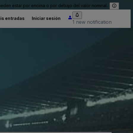
eden estar por encima o por debajo del valor nominal.
is entradas
Iniciar sesión
1 new notification