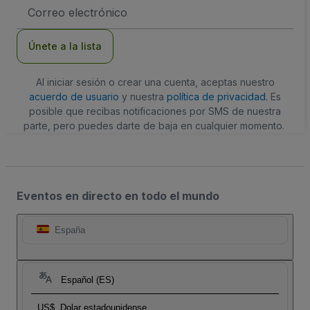
Dirección
de
correo
electrónico
Únete a la lista
Al iniciar sesión o crear una cuenta, aceptas nuestro
acuerdo de usuario
y nuestra
política de privacidad
. Es
posible que recibas notificaciones por SMS de nuestra
parte, pero puedes darte de baja en cualquier momento.
Eventos en directo en todo el mundo
España
Español (ES)
US$
Dolar estadounidense