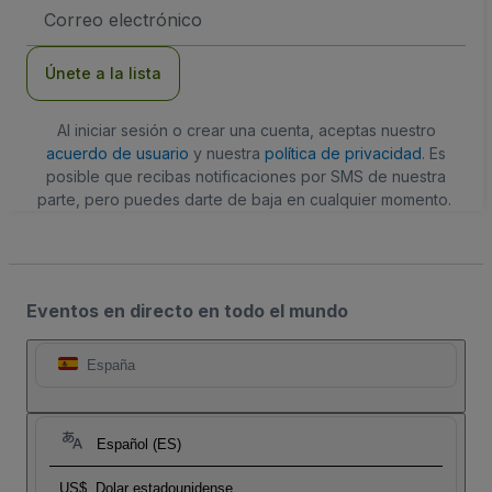
Dirección
de
correo
electrónico
Únete a la lista
Al iniciar sesión o crear una cuenta, aceptas nuestro
acuerdo de usuario
y nuestra
política de privacidad
. Es
posible que recibas notificaciones por SMS de nuestra
parte, pero puedes darte de baja en cualquier momento.
Eventos en directo en todo el mundo
España
Español (ES)
US$
Dolar estadounidense