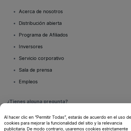
Acerca de nosotros
Distribución abierta
Programa de Afiliados
Inversores
Servicio corporativo
Sala de prensa
Empleos
¿Tienes alguna pregunta?
Centro de Ayuda / Contacto
Al hacer clic en “Permitir Todas”, estarás de acuerdo en el uso d
cookies para mejorar la funcionalidad del sitio y la relevancia
publicitaria. De modo contrario, usaremos cookies estrictamente