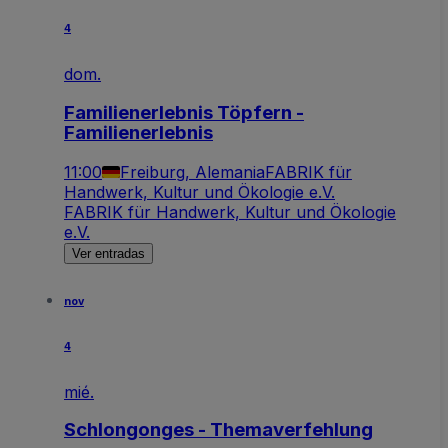
4
dom.
Familienerlebnis Töpfern -
Familienerlebnis
11:00
Freiburg, Alemania
FABRIK für
Handwerk, Kultur und Ökologie e.V.
FABRIK für Handwerk, Kultur und Ökologie
e.V.
Ver entradas
nov
4
mié.
Schlongonges - Themaverfehlung