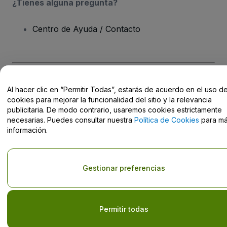
¿Tienes alguna pregunta?
Centro de Ayuda / Contacto
Derechos reservados © viagogo Entertainment Inc 2026
Datos de
Al hacer clic en “Permitir Todas”, estarás de acuerdo en el uso d
la Empresa
cookies para mejorar la funcionalidad del sitio y la relevancia
El uso de este sitio web constituye la aceptación de los
Términos y
publicitaria. De modo contrario, usaremos cookies estrictamente
Condiciones
, de la
Política de Privacidad
, de la
Política de Cookies
necesarias. Puedes consultar nuestra
Política de Cookies
para m
y de la
Política de Privacidad para Móviles
No compartir mi información personal ni tus opciones de
información.
privacidad
Gestionar preferencias
Permitir todas