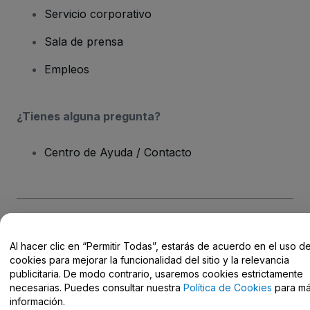
Servicio corporativo
Sala de prensa
Empleos
¿Tienes alguna pregunta?
Centro de Ayuda / Contacto
Derechos reservados © viagogo Entertainment Inc 2026
Datos de
la Empresa
Al hacer clic en “Permitir Todas”, estarás de acuerdo en el uso d
El uso de este sitio web constituye la aceptación de los
Términos y
cookies para mejorar la funcionalidad del sitio y la relevancia
Condiciones
, de la
Política de Privacidad
, de la
Política de Cookies
publicitaria. De modo contrario, usaremos cookies estrictamente
y de la
Política de Privacidad para Móviles
necesarias. Puedes consultar nuestra
Política de Cookies
para m
No compartir mi información personal ni tus opciones de
información.
privacidad