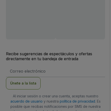
Recibe sugerencias de espectáculos y ofertas
directamente en tu bandeja de entrada
Dirección
de
correo
electrónico
Únete a la lista
Al iniciar sesión o crear una cuenta, aceptas nuestro
acuerdo de usuario
y nuestra
política de privacidad
. Es
posible que recibas notificaciones por SMS de nuestra