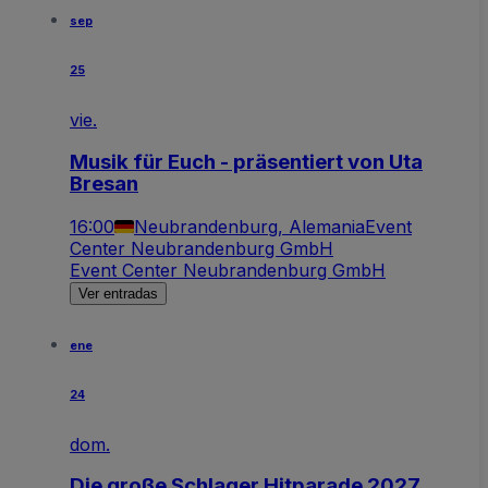
sep
25
vie.
Musik für Euch - präsentiert von Uta
Bresan
16:00
Neubrandenburg, Alemania
Event
Center Neubrandenburg GmbH
Event Center Neubrandenburg GmbH
Ver entradas
ene
24
dom.
Die große Schlager Hitparade 2027