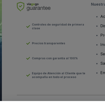
Nuestr
Ac
Controles de seguridad de primera
Di
clase
Pr
Precios transparentes
In
Se
Compras con garantía al 100%
Sa
Em
Equipo de Atención al Cliente que te
acompaña en todo el proceso