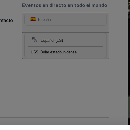
Eventos en directo en todo el mundo
ntacto
España
Español (ES)
US$
Dolar estadounidense