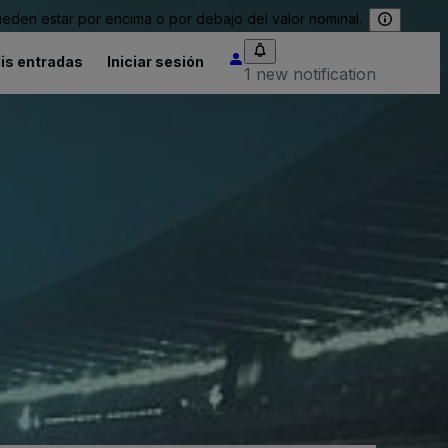
eden estar por encima o por debajo del valor nominal.
is entradas
Iniciar sesión
1 new notification