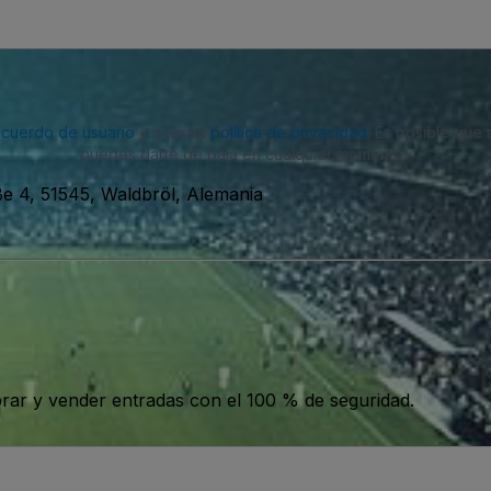
acuerdo de usuario
y nuestra
política de privacidad
. Es posible que
puedes darte de baja en cualquier momento.
ße 4, 51545, Waldbröl, Alemania
ar y vender entradas con el 100 % de seguridad.