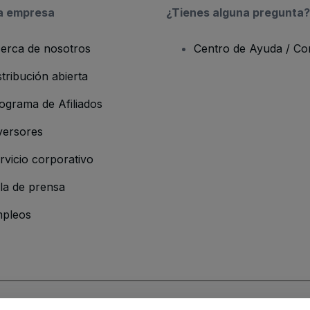
a empresa
¿Tienes alguna pregunta?
erca de nosotros
Centro de Ayuda / Co
stribución abierta
ograma de Afiliados
versores
rvicio corporativo
la de prensa
pleos