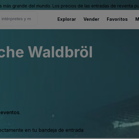
 más grande del mundo. Los precios de las entradas de reventa pu
Explorar
Vender
Favoritos
M
che Waldbröl
s eventos.
rectamente en tu bandeja de entrada