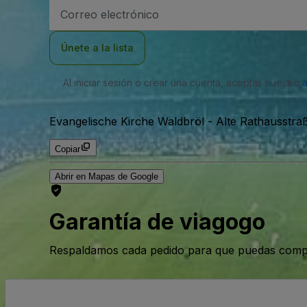
Dirección
de
correo
electrónico
Únete a la lista
Al iniciar sesión o crear una cuenta, aceptas nuestro
Evangelische Kirche Waldbröl
-
Alte Rathausstra
Copiar
Abrir en Mapas de Google
Garantía de viagogo
Respaldamos cada pedido para que puedas compr