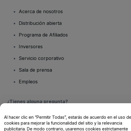
Acerca de nosotros
Distribución abierta
Programa de Afiliados
Inversores
Servicio corporativo
Sala de prensa
Empleos
¿Tienes alguna pregunta?
Centro de Ayuda / Contacto
Al hacer clic en “Permitir Todas”, estarás de acuerdo en el uso d
cookies para mejorar la funcionalidad del sitio y la relevancia
publicitaria. De modo contrario, usaremos cookies estrictamente