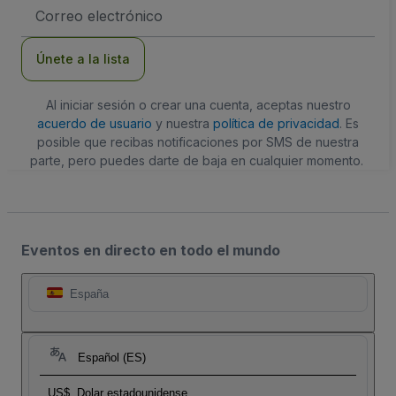
Dirección
de
correo
electrónico
Únete a la lista
Al iniciar sesión o crear una cuenta, aceptas nuestro
acuerdo de usuario
y nuestra
política de privacidad
. Es
posible que recibas notificaciones por SMS de nuestra
parte, pero puedes darte de baja en cualquier momento.
Eventos en directo en todo el mundo
España
Español (ES)
US$
Dolar estadounidense