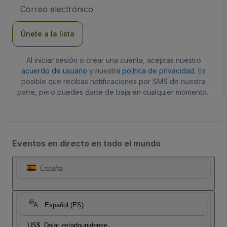
Dirección
de
correo
electrónico
Únete a la lista
Al iniciar sesión o crear una cuenta, aceptas nuestro
acuerdo de usuario
y nuestra
política de privacidad
. Es
posible que recibas notificaciones por SMS de nuestra
parte, pero puedes darte de baja en cualquier momento.
Eventos en directo en todo el mundo
España
Español (ES)
US$
Dolar estadounidense