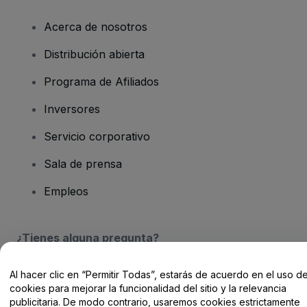
Acerca de nosotros
Distribución abierta
Programa de Afiliados
Inversores
Servicio corporativo
Sala de prensa
Empleos
¿Tienes alguna pregunta?
Centro de Ayuda / Contacto
Al hacer clic en “Permitir Todas”, estarás de acuerdo en el uso d
cookies para mejorar la funcionalidad del sitio y la relevancia
publicitaria. De modo contrario, usaremos cookies estrictamente