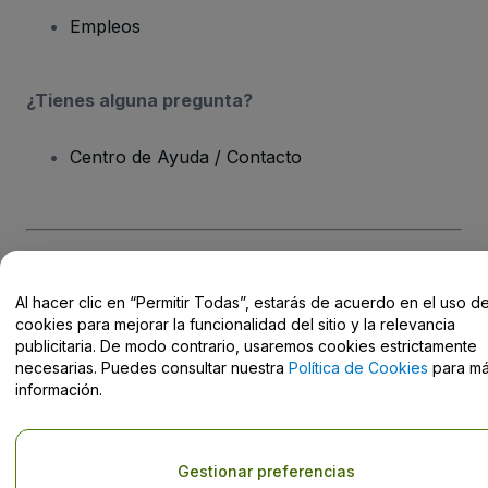
Empleos
¿Tienes alguna pregunta?
Centro de Ayuda / Contacto
Derechos reservados © viagogo Entertainment Inc 2026
Datos de
la Empresa
Al hacer clic en “Permitir Todas”, estarás de acuerdo en el uso d
El uso de este sitio web constituye la aceptación de los
Términos y
cookies para mejorar la funcionalidad del sitio y la relevancia
Condiciones
, de la
Política de Privacidad
, de la
Política de Cookies
publicitaria. De modo contrario, usaremos cookies estrictamente
y de la
Política de Privacidad para Móviles
necesarias. Puedes consultar nuestra
Política de Cookies
para m
No compartir mi información personal ni tus opciones de
información.
privacidad
Gestionar preferencias