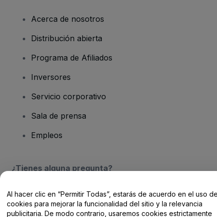
Acerca de nosotros
Distribución abierta
Programa de Afiliados
Inversores
Servicio corporativo
Sala de prensa
Empleos
¿Tienes alguna pregunta?
Centro de Ayuda / Contacto
Al hacer clic en “Permitir Todas”, estarás de acuerdo en el uso d
cookies para mejorar la funcionalidad del sitio y la relevancia
publicitaria. De modo contrario, usaremos cookies estrictamente