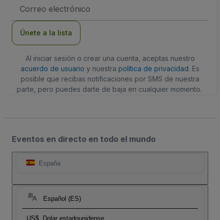
Dirección
de
correo
electrónico
Únete a la lista
Al iniciar sesión o crear una cuenta, aceptas nuestro
acuerdo de usuario
y nuestra
política de privacidad
. Es
posible que recibas notificaciones por SMS de nuestra
parte, pero puedes darte de baja en cualquier momento.
Eventos en directo en todo el mundo
España
Español (ES)
US$
Dolar estadounidense