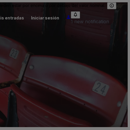
eden estar por encima o por debajo del valor nominal.
is entradas
Iniciar sesión
1 new notification