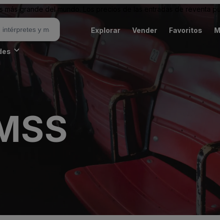
 más grande del mundo. Los precios de las entradas de reventa pu
Explorar
Vender
Favoritos
M
des
 MSS