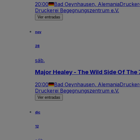
20:00
Bad Oeynhausen, Alemania
Drucker
Druckerei Begegnungszentrum e.V.
Ver entradas
nov
28
sáb.
Major Healey - The Wild Side Of The 
20:00
Bad Oeynhausen, Alemania
Drucker
Druckerei Begegnungszentrum e.V.
Ver entradas
dic
12