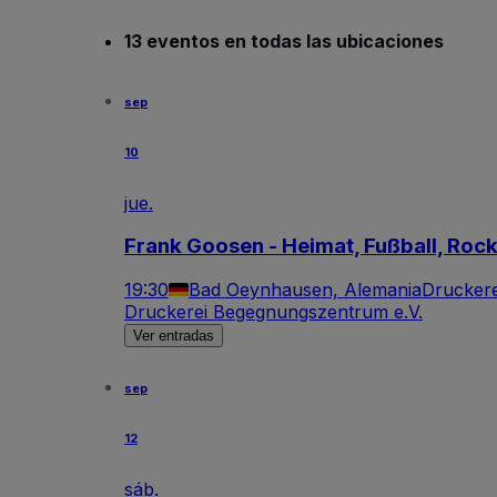
13 eventos en todas las ubicaciones
sep
10
jue.
Frank Goosen - Heimat, Fußball, Roc
19:30
Bad Oeynhausen, Alemania
Druckere
Druckerei Begegnungszentrum e.V.
Ver entradas
sep
12
sáb.