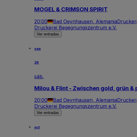
MOGEL & CRIMSON SPIRIT
20:00
Bad Oeynhausen, Alemania
Drucker
Druckerei Begegnungszentrum e.V.
Ver entradas
sep
26
sáb.
Milou & Flint - Zwischen gold, grün & 
20:00
Bad Oeynhausen, Alemania
Drucker
Druckerei Begegnungszentrum e.V.
Ver entradas
oct