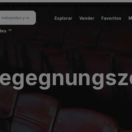
 más grande del mundo. Los precios de las entradas de reventa pu
Explorar
Vender
Favoritos
M
des
Begegnungsz