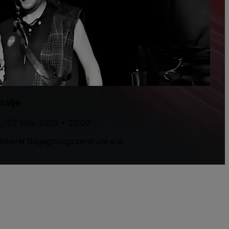
palje
., 07 nov. 2026 • 20:00
ckerei Begegnungszentrum e.V.