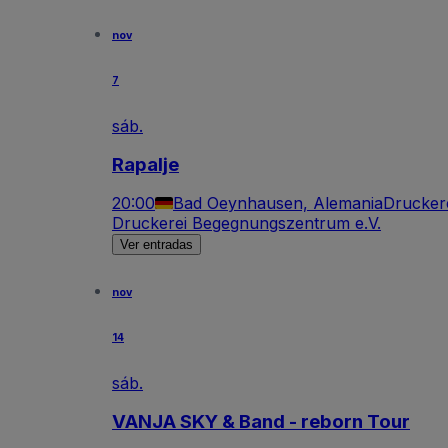
nov
7
sáb.
Rapalje
20:00
Bad Oeynhausen, Alemania
Drucker
Druckerei Begegnungszentrum e.V.
Ver entradas
nov
14
sáb.
VANJA SKY & Band - reborn Tour