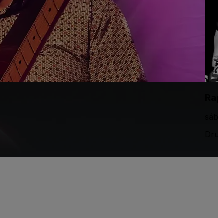
Ra
sáb
Dru