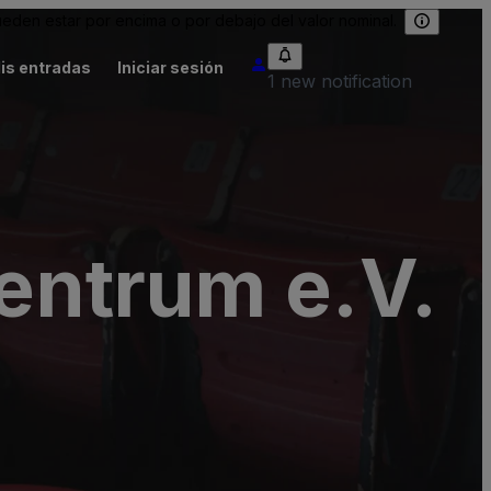
eden estar por encima o por debajo del valor nominal.
is entradas
Iniciar sesión
1 new notification
entrum e.V.