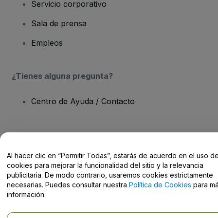
Servicio corporativo
Sala de prensa
Empleos
¿Tienes alguna pregunta?
Centro de Ayuda / Contacto
Al hacer clic en “Permitir Todas”, estarás de acuerdo en el uso d
Derechos reservados © viagogo Entertainment Inc 2026
Datos de
cookies para mejorar la funcionalidad del sitio y la relevancia
la Empresa
El uso de este sitio web constituye la aceptación de los
Términos y
publicitaria. De modo contrario, usaremos cookies estrictamente
Condiciones
, de la
Política de Privacidad
, de la
Política de Cookies
necesarias. Puedes consultar nuestra
Política de Cookies
para m
y de la
Política de Privacidad para Móviles
información.
No compartir mi información personal ni tus opciones de
privacidad