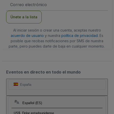
Dirección
de
correo
electrónico
Únete a la lista
Al iniciar sesión o crear una cuenta, aceptas nuestro
acuerdo de usuario
y nuestra
política de privacidad
. Es
posible que recibas notificaciones por SMS de nuestra
parte, pero puedes darte de baja en cualquier momento.
Eventos en directo en todo el mundo
España
Español (ES)
US$
Dolar estadounidense