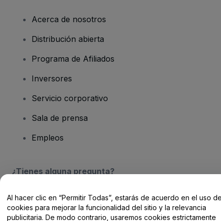
Acerca de nosotros
Distribución abierta
Programa de Afiliados
Inversores
Servicio corporativo
Sala de prensa
Empleos
¿Tienes alguna pregunta?
Centro de Ayuda / Contacto
Al hacer clic en “Permitir Todas”, estarás de acuerdo en el uso d
cookies para mejorar la funcionalidad del sitio y la relevancia
publicitaria. De modo contrario, usaremos cookies estrictamente