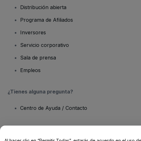
Distribución abierta
Programa de Afiliados
Inversores
Servicio corporativo
Sala de prensa
Empleos
¿Tienes alguna pregunta?
Centro de Ayuda / Contacto
Al hacer clic en “Permitir Todas”, estarás de acuerdo en el uso d