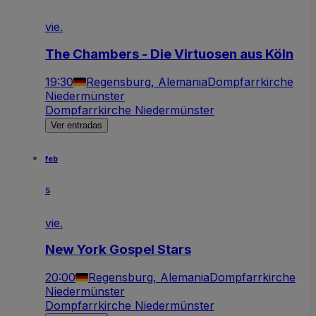
vie.
The Chambers - Die Virtuosen aus Köln
19:30
Regensburg, Alemania
Dompfarrkirche
Niedermünster
Dompfarrkirche Niedermünster
Ver entradas
feb
5
vie.
New York Gospel Stars
20:00
Regensburg, Alemania
Dompfarrkirche
Niedermünster
Dompfarrkirche Niedermünster