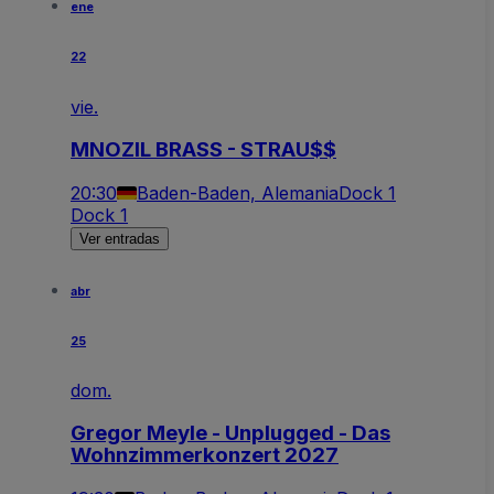
ene
22
vie.
MNOZIL BRASS - STRAU$$
20:30
Baden-Baden, Alemania
Dock 1
Dock 1
Ver entradas
abr
25
dom.
Gregor Meyle - Unplugged - Das
Wohnzimmerkonzert 2027