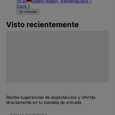
19:30
Baden-Baden, Alemania
Dock 1
Dock 1
Ver entradas
Visto recientemente
Recibe sugerencias de espectáculos y ofertas
directamente en tu bandeja de entrada
Dirección