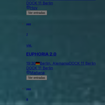
DOCK 11 Berlin
Hoy
Ver entradas
ago
7
vie.
EUPHORIA 2.0
19:30
Berlin, Alemania
DOCK 11 Berlin
DOCK 11 Berlin
Mañana
Ver entradas
ago
8