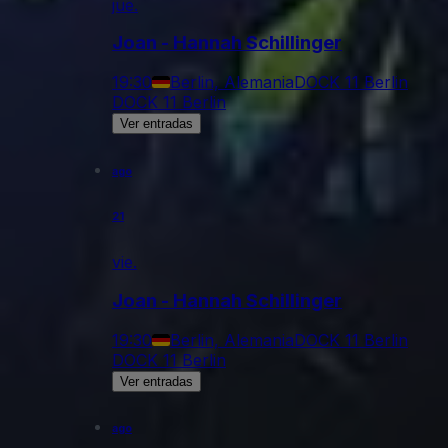
jue.
Joan - Hannah Schillinger
19:30
Berlin, Alemania
DOCK 11 Berlin
DOCK 11 Berlin
Ver entradas
ago
21
vie.
Joan - Hannah Schillinger
19:30
Berlin, Alemania
DOCK 11 Berlin
DOCK 11 Berlin
Ver entradas
ago