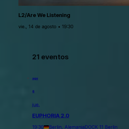
L2/Are We Listening
vie., 14 de agosto • 19:30
21 eventos
ago
6
jue.
EUPHORIA 2.0
19:30
Berlin, Alemania
DOCK 11 Berlin