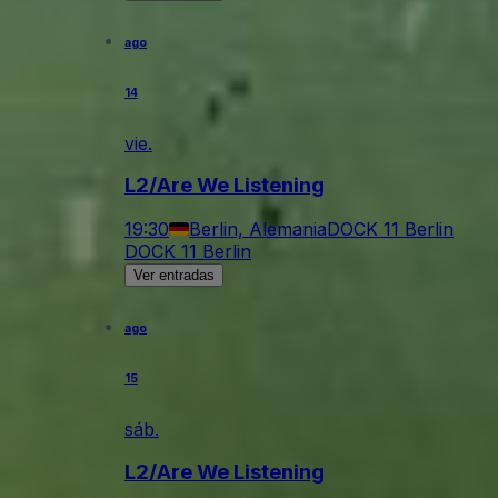
ago
14
vie.
L2/Are We Listening
19:30
Berlin, Alemania
DOCK 11 Berlin
DOCK 11 Berlin
Ver entradas
ago
15
sáb.
L2/Are We Listening