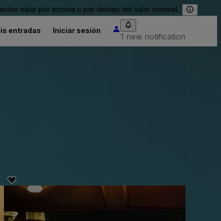
eden estar por encima o por debajo del valor nominal.
is entradas
Iniciar sesión
1 new notification