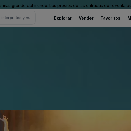
 más grande del mundo. Los precios de las entradas de reventa pu
Explorar
Vender
Favoritos
M