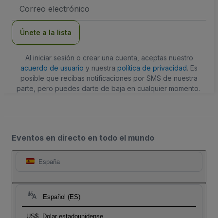
Dirección
de
correo
electrónico
Únete a la lista
Al iniciar sesión o crear una cuenta, aceptas nuestro
acuerdo de usuario
y nuestra
política de privacidad
. Es
posible que recibas notificaciones por SMS de nuestra
parte, pero puedes darte de baja en cualquier momento.
Eventos en directo en todo el mundo
España
Español (ES)
US$
Dolar estadounidense