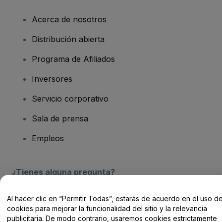
Acerca de nosotros
Distribución abierta
Programa de Afiliados
Inversores
Servicio corporativo
Sala de prensa
Empleos
¿Tienes alguna pregunta?
Centro de Ayuda / Contacto
Al hacer clic en “Permitir Todas”, estarás de acuerdo en el uso d
cookies para mejorar la funcionalidad del sitio y la relevancia
publicitaria. De modo contrario, usaremos cookies estrictamente