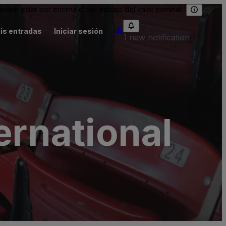
eden estar por encima o por debajo del valor nominal.
is entradas
Iniciar sesión
1 new notification
ernational