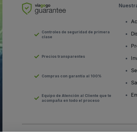
Nuestr
Ac
Controles de seguridad de primera
Di
clase
Pr
Precios transparentes
In
Se
Compras con garantía al 100%
Sa
Em
Equipo de Atención al Cliente que te
acompaña en todo el proceso