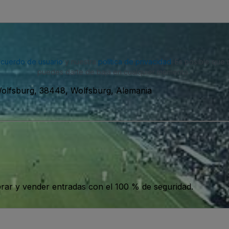
acuerdo de usuario
y nuestra
política de privacidad
. Es posible que
puedes darte de baja en cualquier momento.
Wolfsburg, 38448, Wolfsburg, Alemania
ar y vender entradas con el 100 % de seguridad.