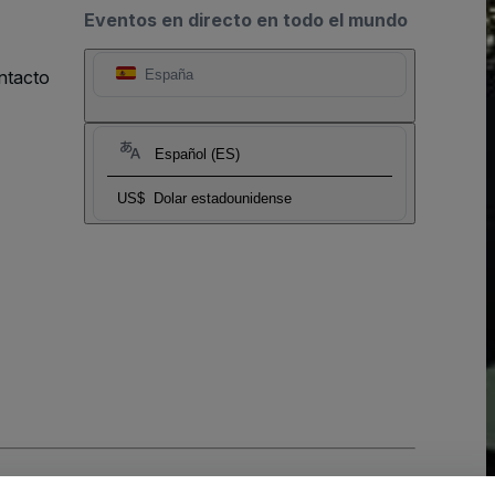
Eventos en directo en todo el mundo
ntacto
España
Español (ES)
US$
Dolar estadounidense