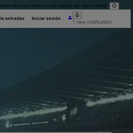
eden estar por encima o por debajo del valor nominal.
is entradas
Iniciar sesión
1 new notification