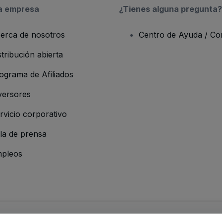
a empresa
¿Tienes alguna pregunta?
erca de nosotros
Centro de Ayuda / Co
stribución abierta
ograma de Afiliados
versores
rvicio corporativo
la de prensa
pleos