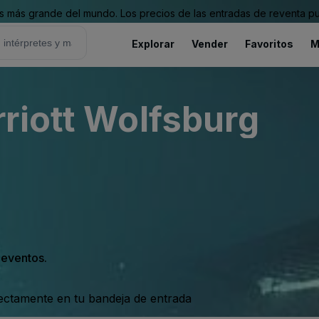
 más grande del mundo. Los precios de las entradas de reventa pu
Explorar
Vender
Favoritos
M
riott Wolfsburg
s eventos.
rectamente en tu bandeja de entrada