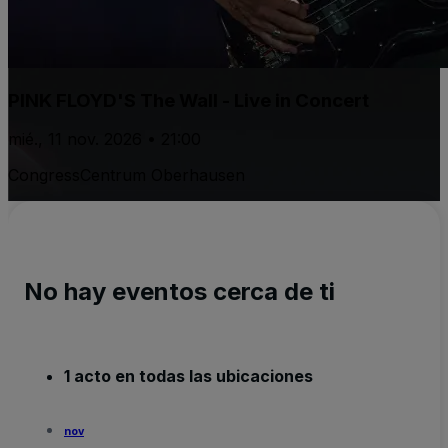
PINK FLOYD'S The Wall - Live in Concert
mié., 11 nov. 2026 • 21:00
CongressCentrum Oberhausen
No hay eventos cerca de ti
1 acto en todas las ubicaciones
nov