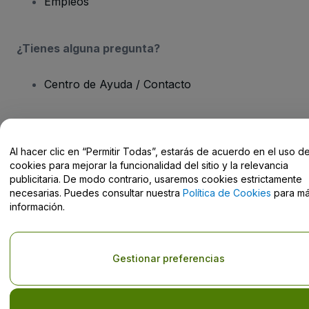
Empleos
¿Tienes alguna pregunta?
Centro de Ayuda / Contacto
Al hacer clic en “Permitir Todas”, estarás de acuerdo en el uso d
Derechos reservados © viagogo Entertainment Inc 2026
Datos de
cookies para mejorar la funcionalidad del sitio y la relevancia
la Empresa
publicitaria. De modo contrario, usaremos cookies estrictamente
El uso de este sitio web constituye la aceptación de los
Términos y
necesarias. Puedes consultar nuestra
Política de Cookies
para m
Condiciones
, de la
Política de Privacidad
, de la
Política de Cookies
información.
y de la
Política de Privacidad para Móviles
No compartir mi información personal ni tus opciones de
privacidad
Gestionar preferencias