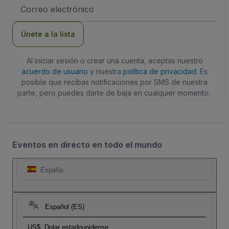
Dirección
de
correo
electrónico
Únete a la lista
Al iniciar sesión o crear una cuenta, aceptas nuestro
acuerdo de usuario
y nuestra
política de privacidad
. Es
posible que recibas notificaciones por SMS de nuestra
parte, pero puedes darte de baja en cualquier momento.
Eventos en directo en todo el mundo
España
Español (ES)
US$
Dolar estadounidense