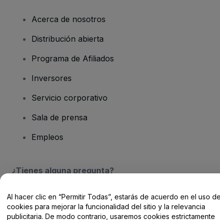
Acerca de nosotros
Distribución abierta
Programa de Afiliados
Inversores
Servicio corporativo
Sala de prensa
Empleos
¿Tienes alguna pregunta?
Centro de Ayuda / Contacto
Al hacer clic en “Permitir Todas”, estarás de acuerdo en el uso d
cookies para mejorar la funcionalidad del sitio y la relevancia
publicitaria. De modo contrario, usaremos cookies estrictamente