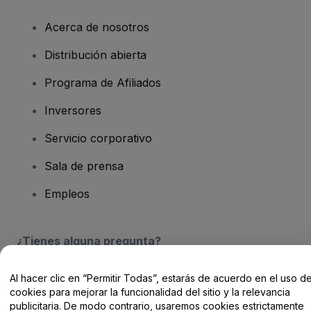
Acerca de nosotros
Distribución abierta
Programa de Afiliados
Inversores
Servicio corporativo
Sala de prensa
Empleos
¿Tienes alguna pregunta?
Centro de Ayuda / Contacto
Al hacer clic en “Permitir Todas”, estarás de acuerdo en el uso d
cookies para mejorar la funcionalidad del sitio y la relevancia
publicitaria. De modo contrario, usaremos cookies estrictamente