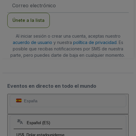
Dirección
de
correo
electrónico
Únete a la lista
Al iniciar sesión o crear una cuenta, aceptas nuestro
acuerdo de usuario
y nuestra
política de privacidad
. Es
posible que recibas notificaciones por SMS de nuestra
parte, pero puedes darte de baja en cualquier momento.
Eventos en directo en todo el mundo
España
Español (ES)
US$
Dolar estadounidense