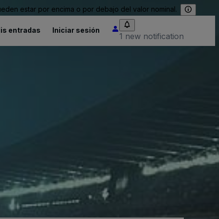
eden estar por encima o por debajo del valor nominal.
is entradas
Iniciar sesión
1 new notification