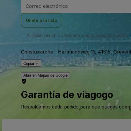
Dirección
de
correo
electrónico
Únete a la lista
Al iniciar sesión o crear una cuenta, aceptas nuestro
Christuskirche
-
Hartmannweg 11, 41515, Grevenb
Copiar
Abrir en Mapas de Google
Garantía de viagogo
Respaldamos cada pedido para que puedas compr