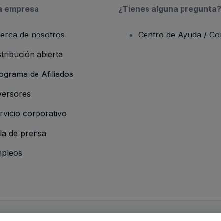
a empresa
¿Tienes alguna pregunta?
erca de nosotros
Centro de Ayuda / Co
stribución abierta
ograma de Afiliados
versores
rvicio corporativo
la de prensa
pleos