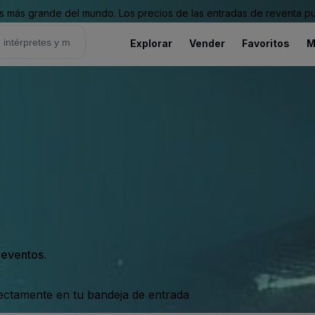
 más grande del mundo. Los precios de las entradas de reventa pu
Explorar
Vender
Favoritos
M
s eventos.
rectamente en tu bandeja de entrada