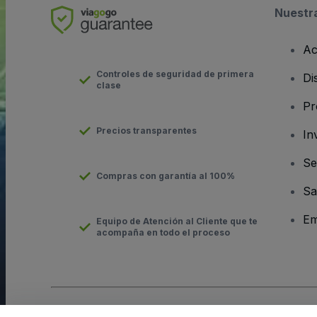
Nuestr
Ac
Controles de seguridad de primera
Di
clase
Pr
Precios transparentes
In
Se
Compras con garantía al 100%
Sa
Em
Equipo de Atención al Cliente que te
acompaña en todo el proceso