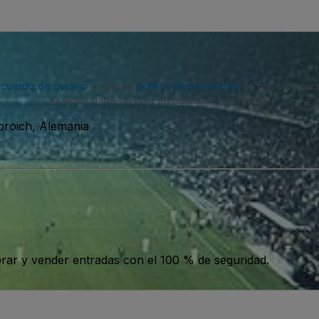
acuerdo de usuario
y nuestra
política de privacidad
. Es posible que
puedes darte de baja en cualquier momento.
roich, Alemania
ar y vender entradas con el 100 % de seguridad.