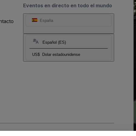
Eventos en directo en todo el mundo
ntacto
España
Español (ES)
US$
Dolar estadounidense