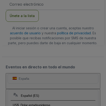
Dirección
de
correo
electrónico
Únete a la lista
Al iniciar sesión o crear una cuenta, aceptas nuestro
acuerdo de usuario
y nuestra
política de privacidad
. Es
posible que recibas notificaciones por SMS de nuestra
parte, pero puedes darte de baja en cualquier momento.
Eventos en directo en todo el mundo
España
Español (ES)
US$
Dolar estadounidense