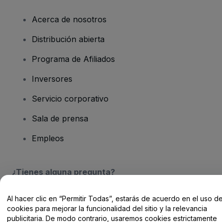
Acerca de nosotros
Distribución abierta
Programa de Afiliados
Inversores
Servicio corporativo
Sala de prensa
Empleos
¿Tienes alguna pregunta?
Centro de Ayuda / Contacto
Al hacer clic en “Permitir Todas”, estarás de acuerdo en el uso d
cookies para mejorar la funcionalidad del sitio y la relevancia
publicitaria. De modo contrario, usaremos cookies estrictamente