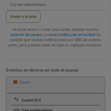
Dirección
de
correo
electrónico
Únete a la lista
Al iniciar sesión o crear una cuenta, aceptas nuestro
acuerdo de usuario
y nuestra
política de privacidad
. Es
posible que recibas notificaciones por SMS de nuestra
parte, pero puedes darte de baja en cualquier momento.
Eventos en directo en todo el mundo
España
Español (ES)
US$
Dolar estadounidense